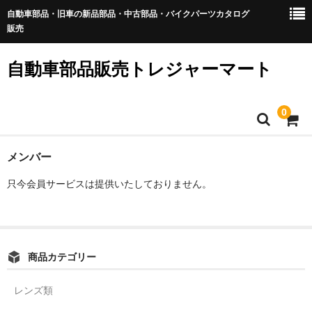
自動車部品・旧車の新品部品・中古部品・バイクパーツカタログ
販売
自動車部品販売トレジャーマート
0
ホーム
メンバー
只今会員サービスは提供いたしておりません。
初めての方
特定商取引法表記
個人情報保護方針
商品カテゴリー
お問い合わせ
レンズ類