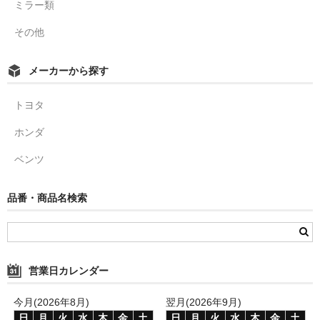
ミラー類
その他
メーカーから探す
トヨタ
ホンダ
ベンツ
品番・商品名検索
営業日カレンダー
今月(2026年8月)
翌月(2026年9月)
日
月
火
水
木
金
土
日
月
火
水
木
金
土